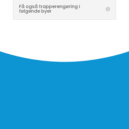
Få også trapperengøring i
følgende byer
For at undgå autoudfyld fra browseren, er