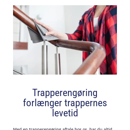
Trapperengøring
forlænger trappernes
levetid
Med en trapperengøring aftale hos os, har du altid