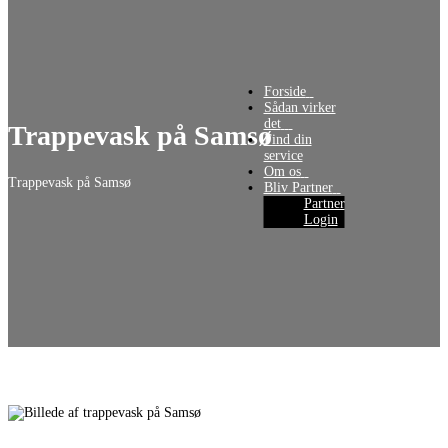
Forside‎‎‎‏‏‎ ‎‏‏‎‏‏‎ ‎
Sådan virker
Trappevask på Samsø
Find din
Trappevask på Samsø
Partner
Login