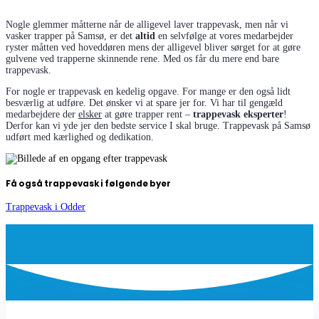
Nogle glemmer måtterne når de alligevel laver trappevask, men når vi
vasker trapper på Samsø, er det
altid
en selvfølge at vores medarbejder
ryster måtten ved hoveddøren mens der alligevel bliver sørget for at gøre
gulvene ved trapperne skinnende rene. Med os får du mere end bare
trappevask.
For nogle er trappevask en kedelig opgave. For mange er den også lidt
besværlig at udføre. Det ønsker vi at spare jer for. Vi har til gengæld
medarbejdere der
elsker
at gøre trapper rent –
trappevask eksperter
!
Derfor kan vi yde jer den bedste service I skal bruge. Trappevask på Samsø
udført med kærlighed og dedikation.
Få også trappevask i følgende byer
Trappevask i Odder